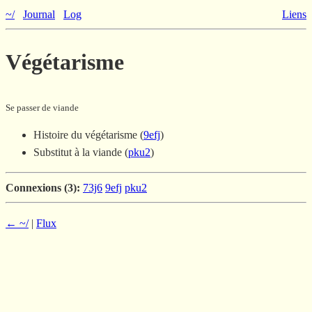
~/
Journal
Log
Liens
Végétarisme
Se passer de viande
Histoire du végétarisme (
9efj
)
Substitut à la viande (
pku2
)
Connexions (3):
73j6
9efj
pku2
← ~/
|
Flux