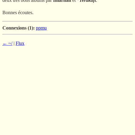
deux très bons albums par
Imarhan
et *
Terakaft
.
Bonnes écoutes.
Connexions (1):
ppmu
← ~/
|
Flux