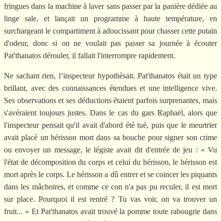
fringues dans la machine à laver sans passer par la panière dédiée au
linge sale, et lançait un programme à haute température, en
surchargeant le compartiment à adoucissant pour chasser cette putain
d'odeur, donc si on ne voulait pas passer sa journée à écouter
Pat'thanatos dérouler, il fallait l'interrompre rapidement.
Ne sachant rien, l’inspecteur hypothèsait. Pat'thanatos était un type
brillant, avec des connaissances étendues et une intelligence vive.
Ses observations et ses déductions étaient parfois surprenantes, mais
s'avéraient toujours justes. Dans le cas du gars Raphaël, alors que
l'inspecteur pensait qu'il avait d'abord été tué, puis que le meurtrier
avait placé un hérisson mort dans sa bouche pour signer son crime
ou envoyer un message, le légiste avait dit d'entrée de jeu : « Vu
l'état de décomposition du corps et celui du hérisson, le hérisson est
mort après le corps. Le hérisson a dû entrer et se coincer les piquants
dans les mâchoires, et comme ce con n'a pas pu reculer, il est mort
sur place. Pourquoi il est rentré ? Tu vas voir, on va trouver un
fruit... » Et Pat'thanatos avait trouvé la pomme toute rabougrie dans