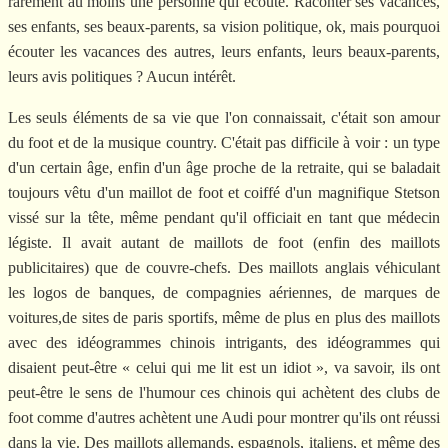
rarement au moins une personne qui écoute. Raconter ses vacances,
ses enfants, ses beaux-parents, sa vision politique, ok, mais pourquoi
écouter les vacances des autres, leurs enfants, leurs beaux-parents,
leurs avis politiques ? Aucun intérêt.
Les seuls éléments de sa vie que l'on connaissait, c'était son amour
du foot et de la musique country. C'était pas difficile à voir : un type
d'un certain âge, enfin d'un âge proche de la retraite, qui se baladait
toujours vêtu d'un maillot de foot et coiffé d'un magnifique Stetson
vissé sur la tête, même pendant qu'il officiait en tant que médecin
légiste. Il avait autant de maillots de foot (enfin des maillots
publicitaires) que de couvre-chefs. Des maillots anglais véhiculant
les logos de banques, de compagnies aériennes, de marques de
voitures,de sites de paris sportifs, même de plus en plus des maillots
avec des idéogrammes chinois intrigants, des idéogrammes qui
disaient peut-être « celui qui me lit est un idiot », va savoir, ils ont
peut-être le sens de l'humour ces chinois qui achètent des clubs de
foot comme d'autres achètent une Audi pour montrer qu'ils ont réussi
dans la vie. Des maillots allemands, espagnols, italiens, et même des