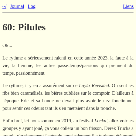
~/
Journal
Log
Liens
60: Pilules
Ok...
Le rythme a sérieusement ralenti en cette année 2023, la faute à la
vie, la flemme, les autres passe-temps/passions qui prennent du
temps, passionnément.
Le rythme, il y en a assurément sur ce
Layla Revisited
. On sent les
ribs bien caramélisés, les bières oubliées sur le comptoir. D'ailleurs à
l'époque Eric et sa bande ne devait plus avoir le nez fonctionnel
pour sentir ces odeurs tant ils s'en mettaient dans la tronche.
Enfin bref, ici nous somme en 2019, au festival
Lockn'
, allez voir les
groupes y ayant joué, ça vous collera un bon frisson. Derek Trucks a
grandi, physiquement j'entends, musicalement il a toujours été grand