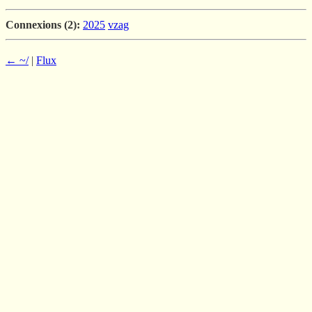
Connexions (2):
2025
vzag
← ~/
|
Flux