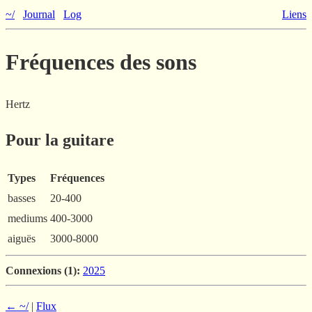
~/
Journal
Log
Liens
Fréquences des sons
Hertz
Pour la guitare
Types
Fréquences
basses
20-400
mediums
400-3000
aiguës
3000-8000
Connexions (1):
2025
← ~/
|
Flux