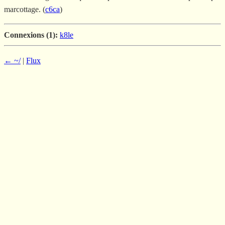
marcottage. (
c6ca
)
Connexions (1):
k8le
← ~/
|
Flux