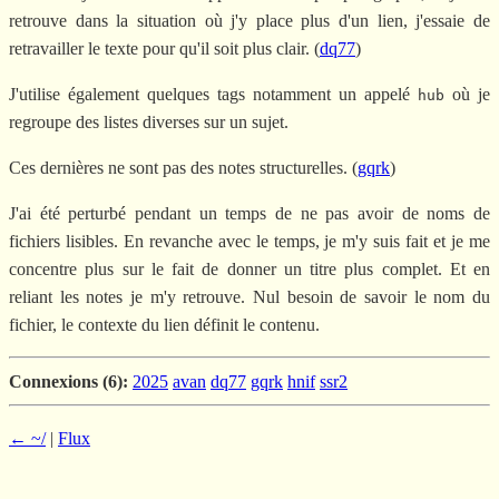
retrouve dans la situation où j'y place plus d'un lien, j'essaie de
retravailler le texte pour qu'il soit plus clair. (
dq77
)
J'utilise également quelques tags notamment un appelé
où je
hub
regroupe des listes diverses sur un sujet.
Ces dernières ne sont pas des notes structurelles. (
gqrk
)
J'ai été perturbé pendant un temps de ne pas avoir de noms de
fichiers lisibles. En revanche avec le temps, je m'y suis fait et je me
concentre plus sur le fait de donner un titre plus complet. Et en
reliant les notes je m'y retrouve. Nul besoin de savoir le nom du
fichier, le contexte du lien définit le contenu.
Connexions (6):
2025
avan
dq77
gqrk
hnif
ssr2
← ~/
|
Flux