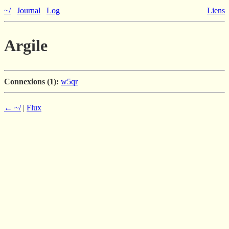
~/
Journal
Log
Liens
Argile
Connexions (1):
w5qr
← ~/
|
Flux